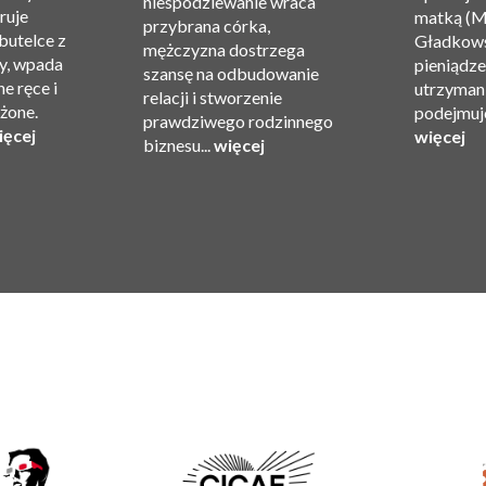
niespodziewanie wraca
ruje
matką (M
przybrana córka,
 butelce z
Gładkows
mężczyzna dostrzega
y, wpada
pieniądze 
szansę na odbudowanie
e ręce i
utrzyman
relacji i stworzenie
ożone.
podejmuje
prawdziwego rodzinnego
ięcej
więcej
biznesu...
więcej