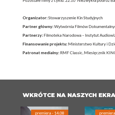
Pozostałe filmy z cyklu: 22.10"Niezwykła podróż B
Organizator:
Stowarzyszenie Kin Studyjnych
Partner główny:
Wytwórnia Filmów Dokumentalnyc
Partnerzy:
Filmoteka Narodowa – Instytut Audiowi
Finansowanie projektu:
Ministerstwo Kultury i D
Patronat medialny:
RMF Classic, Miesięcznik KINO
WKRÓTCE NA NASZYCH EKR
premiera - 14.08
premiera