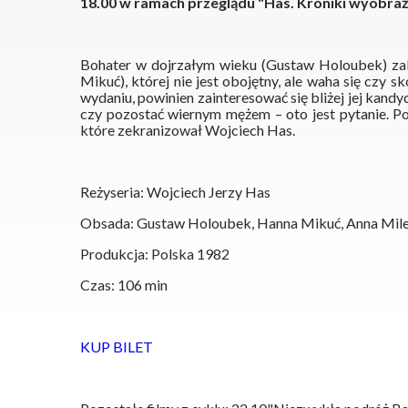
18.00 w ramach przeglądu "Has. Kroniki wyobraź
Bohater w dojrzałym wieku (Gustaw Holoubek) zak
Mikuć
), której nie jest obojętny, ale waha się czy s
wydaniu, powinien zainteresować się bliżej jej kand
czy pozostać wiernym mężem – oto jest pytanie. P
które zekranizował Wojciech Has.
Reżyseria: Wojciech Jerzy Has
Obsada: Gustaw Holoubek, Hanna Mikuć, Anna Mile
Produkcja: Polska 1982
Czas: 106 min
KUP BILET