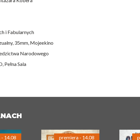
altazara Kobera"
h i Fabularnych
zualny, 35mm, Mojeekino
ziedzictwa Narodowego
, Pełna Sala
ANACH
 - 14.08
premiera - 14.08
p