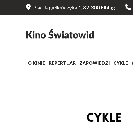
Plac Jagiellończyka 1, 82-300 Elbląg
O KINIE
REPERTUAR
ZAPOWIEDZI
CYKLE