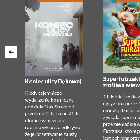
e:
Superfutrzak 
Koniec ulicy Dębowej
złośliwa wiew
Kiedy tajemnicze
11-letnia Emilia 
wydarzenie kosmiczne
ugryziona przez 
oddziela Oak Street od
morską dzięki c
przedmieść i przenosi ich
zyskała super m
okolicę w nieznane,
”.
przemieniać się 
rodzina wkrótce odkrywa,
Futrzaka, któreg
że ​​jej przetrwanie zależy
jest ochrona przy