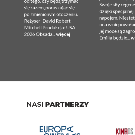
od tego, czy będą trzymać
Swoje siły regene
się razem, poruszając się
dzięki specjalnej
po zmienionym otoczeniu.
ję
napojem. Niestet
Reżyser: David Robert
ona w niepowołan
Mitchell Produkcja: USA
jej moce są zagr
2026 Obsada...
więcej
Emilia będzie...
w
NASI
PARTNERZY