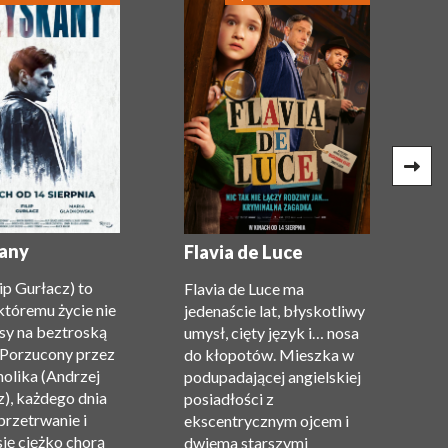
G
(
any
Flavia de Luce
c
lip Gurłacz) to
Flavia de Luce ma
P
któremu życie nie
jedenaście lat, błyskotliwy
Gi
sy na beztroską
umysł, cięty język i… nosa
n
 Porzucony przez
do kłopotów. Mieszka w
m
holika (Andrzej
podupadającej angielskiej
z
), każdego dnia
posiadłości z
t
przetrwanie i
ekscentrycznym ojcem i
Re
się ciężko chorą
dwiema starszymi
O