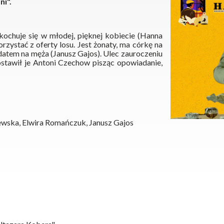
ni".
ochuje się w młodej, pięknej kobiecie (Hanna
korzystać z oferty losu. Jest żonaty, ma córkę na
ydatem na męża (Janusz Gajos). Ulec zauroczeniu
ostawił je Antoni Czechow pisząc opowiadanie,
wska, Elwira Romańczuk, Janusz Gajos