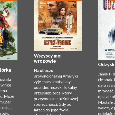
Wszyscy moi
wrogowie
Odzysk
i
iórka
Na uboczu
Janek (Fi
prowincjonalnej Ameryki
została
chłopak, 
żyje charyzmatyczny
świnkę
dało szan
outsider, muzyk i lokalny
zemu
młodość.
przedsiębiorca, który
oc. Może
ojca alko
przewodzi nietuzinkowej
w Super
Mastalerz
społeczności. Gdy po
o misją
walczy o 
latach do jego życia
rody.
opiekuje 