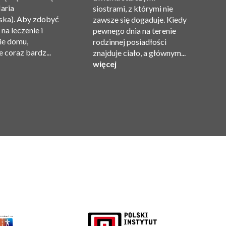
aria
siostrami, z którymi nie
Ma
ka). Aby zdobyć
zawsze się dogaduje. Kiedy
Va
na leczenie i
pewnego dnia na terenie
C
ie domu,
rodzinnej posiadłości
Gi
 coraz bardz...
znajduje ciało, a głównym...
Pr
więcej
w