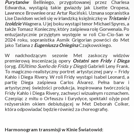
Purytanów
Belliniego, przygotowanej przez Charlesa
Edwardsa, wystąpią takie gwiazdy jak Lisette Oropesa,
Lawrence Brownlee oraz Artur Ruciński. Uznana sopranistka
Lise Davidsen wcieli się w irlandzką księżniczkę w
Tristanie i
Izoldzie
Wagnera. U jej boku wystąpi tenor Michael Spyres, a
także Tomasz Konieczny, który zaśpiewa rolę Gorwenala. Po
entuzjastycznie przyjętym występie w roli Cio-Cio-San w
2024 roku, sopranistka Asmik Grigorian powróci do Met
jako Tatiana z
Eugeniusza Oniegina
Czajkowskiego.
W nadchodzącym sezonie Met zaskoczy widzów
premierową inscenizacją opery
Ostatni sen Fridy i Diega
(oryg.
El
Último Sueño de Frida y Diego
) Gabrieli Leny Frank.
To magiczno-realistyczny portret artystycznej pary
–
Fridy
Kahlo i Diega Rivery. W roli Fridy wystąpi Isabel Leonard, a
partię Diega zaśpiewa Carlos Álvarez. Pełna barw i
artystycznej świeżości produkcja, inspirowana twórczością
Fridy Kahlo i Diega Rivery, zachwyci wizualnym rozmachem.
Czerpiąc z mitu o Orfeuszu i Eurydyce, spektakl ożyje pod
reżyserskim okiem debiutującej w Met Deborah Colker,
która odpowiadać będzie również za choreografię.
Harmonogram transmisji w Kinie Światowid: