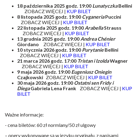
18 października 2025 godz. 19:00
Lunatyczka
Bellini
ZOBACZ WIĘCEJ |
KUP BILET
8 listopada 2025 godz. 19:00
Cyganeria
Puccini
ZOBACZ WIĘCEJ |
KUP BILET
22 listopada 2025 godz. 19:00
Arabella
Strauss
ZOBACZ WIĘCEJ |
KUP BILET
13 grudnia 2025 godz. 19:00
Andrea Chénier
Giordano
ZOBACZ WIĘCEJ |
KUP BILET
10 stycznia 2026 godz. 19:00
Purytanie
Bellini
ZOBACZ WIĘCEJ |
KUP BILET
21 marca 2026 godz. 17:00
Tristan i Izolda
Wagner
ZOBACZ WIĘCEJ |
KUP BILET
9 maja 2026 godz. 19:00
Eugeniusz Oniegin
Czajkowski
ZOBACZ WIĘCEJ |
KUP BILET
30 maja 2026 godz. 19:00
Ostatni sen Fridy i
Diega
Gabriela Lena Frank
ZOBACZ WIĘCEJ |
KUP
BILET
Ważne informacje:
- cena biletów: 60 zł normlany/50 zł ulgowy
– opery wykonywane są w języku oryginału, z napisami