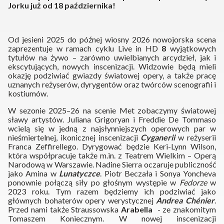
Jorku już od 18 października!
Od jesieni 2025 do późnej wiosny 2026 nowojorska scena
zaprezentuje w ramach cyklu Live in HD
8
wyjątkowych
tytułów na żywo – zarówno uwielbianych arcydzieł, jak i
ekscytujących, nowych inscenizacji. Widzowie będą mieli
okazję podziwiać gwiazdy światowej opery, a także pracę
uznanych reżyserów, dyrygentów oraz twórców scenografii i
kostiumów.
W sezonie 2025–26 na scenie Met zobaczymy światowej
sławy artystów. Juliana Grigoryan i Freddie De Tommaso
wcielą się w jedną z najsłynniejszych operowych par w
nieśmiertelnej, ikonicznej inscenizacji
Cyganerii
w reżyserii
Franca Zeffirellego. Dyrygować będzie Keri-Lynn Wilson,
która współpracuje także m.in. z Teatrem Wielkim – Operą
Narodową w Warszawie. Nadine Sierra oczaruje publiczność
jako Amina w
Lunatyczce
. Piotr Beczała i Sonya Yoncheva
ponownie połączą siły po głośnym występie w
Fedorze
w
2023 roku. Tym razem będziemy ich podziwiać jako
głównych bohaterów opery werystycznej
Andrea Chénier
.
Przed nami także Straussowska
Arabella
- ze znakomitym
Tomaszem Koniecznym. W nowej inscenizacji