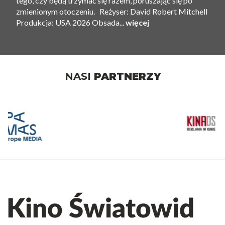
tego, czy będą trzymać się razem, poruszając się po
zmienionym otoczeniu. Reżyser: David Robert Mitchell
Produkcja: USA 2026 Obsada...
więcej
NASI
PARTNERZY