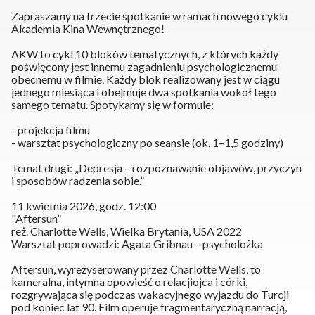
Zapraszamy na trzecie spotkanie w ramach nowego cyklu
Akademia Kina Wewnętrznego!
AKW to cykl 10 bloków tematycznych, z których każdy
poświęcony jest innemu zagadnieniu psychologicznemu
obecnemu w filmie. Każdy blok realizowany jest w ciągu
jednego miesiąca i obejmuje dwa spotkania wokół tego
samego tematu. Spotykamy się w formule:
-
projekcja filmu
-
warsztat psychologiczny po seansie (ok. 1–1,5 godziny)
Temat drugi: „Depresja – rozpoznawanie objawów, przyczyn
i sposobów radzenia sobie.”
11 kwietnia 2026, godz. 12:00
"Aftersun”
reż. Charlotte Wells, Wielka Brytania, USA 2022
Warsztat poprowadzi: Agata Gribnau – psycholożka
Aftersun, wyreżyserowany przez Charlotte Wells, to
kameralna, intymna opowieść o relacjiojca i córki,
rozgrywająca się podczas wakacyjnego wyjazdu do Turcji
pod koniec lat 90. Film operuje fragmentaryczną narracją,