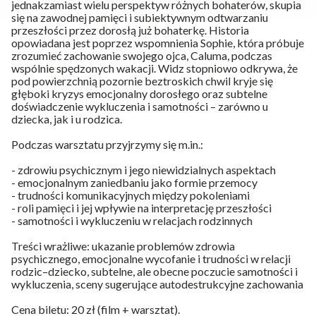
jednakzamiast wielu perspektyw różnych bohaterów, skupia
się na zawodnej pamięci i subiektywnym odtwarzaniu
przeszłości przez dorosłą już bohaterkę. Historia
opowiadana jest poprzez wspomnienia Sophie, która próbuje
zrozumieć zachowanie swojego ojca, Caluma, podczas
wspólnie spędzonych wakacji. Widz stopniowo odkrywa, że
pod powierzchnią pozornie beztroskich chwil kryje się
głęboki kryzys emocjonalny dorosłego oraz subtelne
doświadczenie wykluczenia i samotności – zarówno u
dziecka, jak i u rodzica.
Podczas warsztatu przyjrzymy się m.in.:
- zdrowiu psychicznym i jego niewidzialnych aspektach
- emocjonalnym zaniedbaniu jako formie przemocy
- trudności komunikacyjnych między pokoleniami
- roli pamięci i jej wpływie na interpretację przeszłości
- samotności i wykluczeniu w relacjach rodzinnych
Treści wrażliwe: ukazanie problemów zdrowia
psychicznego, emocjonalne wycofanie i trudności w relacji
rodzic–dziecko, subtelne, ale obecne poczucie samotności i
wykluczenia, sceny sugerujące autodestrukcyjne zachowania
Cena biletu: 20 zł (film + warsztat).