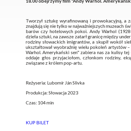
18.00 obejrzymy film "Andy Warhol. Amerykański
Tworzył sztukę wyrafinowaną i prowokacyjną, a 
znajdują się nie tylko w najważniejszych muzeach świ
barów czy hotelowych pokoi. Andy Warhol (1928-
dzieła sztuki, na zawsze zatarł granicę między und
rodziny słowackich imigrantów, a skupił wokół si
ukształtował wyobraźnię wielu pokoleń artystów 
Warhol. Amerykański sen" zabiera nas za kulisy tej 
oddaje głos przyjaciołom, członkom rodziny, ek
związane z królem pop-artu.
Reżyseria: Lubomír Ján Slivka
Produkcja: Słowacja 2023
Czas: 104 min
KUP BILET