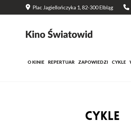
Plac Jagiellończyka 1, 82-300 Elbląg
O KINIE
REPERTUAR
ZAPOWIEDZI
CYKLE