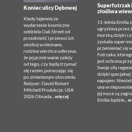
e:
Superfutrzak 
Koniec ulicy Dębowej
złośliwa wiew
Kiedy tajemnicze
11-letnia Emilia 
wydarzenie kosmiczne
ugryziona przez 
oddziela Oak Street od
morską dzięki c
przedmieść i przenosi ich
zyskała super m
okolicę w nieznane,
”.
przemieniać się 
rodzina wkrótce odkrywa,
Futrzaka, któreg
że ​​jej przetrwanie zależy
jest ochrona przy
od tego, czy będą trzymać
Swoje siły regene
się razem, poruszając się
dzięki specjalnej
po zmienionym otoczeniu.
ję
napojem. Niestet
Reżyser: David Robert
ona w niepowołan
Mitchell Produkcja: USA
jej moce są zagr
2026 Obsada...
więcej
Emilia będzie...
w