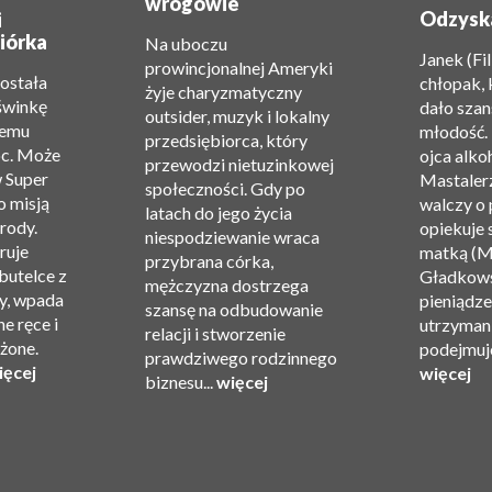
wrogowie
Odzysk
i
iórka
Na uboczu
Janek (Fi
prowincjonalnej Ameryki
została
chłopak, 
żyje charyzmatyczny
świnkę
dało szan
outsider, muzyk i lokalny
zemu
młodość.
przedsiębiorca, który
oc. Może
ojca alko
przewodzi nietuzinkowej
w Super
Mastalerz
społeczności. Gdy po
o misją
walczy o 
latach do jego życia
rody.
opiekuje 
niespodziewanie wraca
ruje
matką (M
przybrana córka,
 butelce z
Gładkows
mężczyzna dostrzega
y, wpada
pieniądze 
szansę na odbudowanie
e ręce i
utrzyman
relacji i stworzenie
ożone.
podejmuje
prawdziwego rodzinnego
ięcej
więcej
biznesu...
więcej