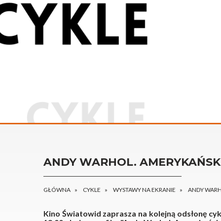
ANDY WARHOL. AMERYKAŃSKI
GŁÓWNA
CYKLE
WYSTAWY NA EKRANIE
ANDY WARH
Kino Światowid zaprasza na kolejną odsłonę cykl