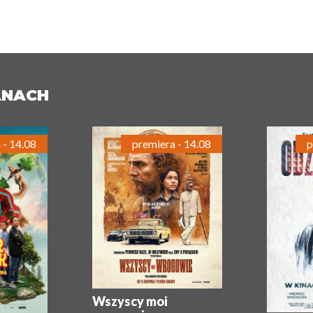
ANACH
 - 14.08
premiera - 14.08
p
Wszyscy moi