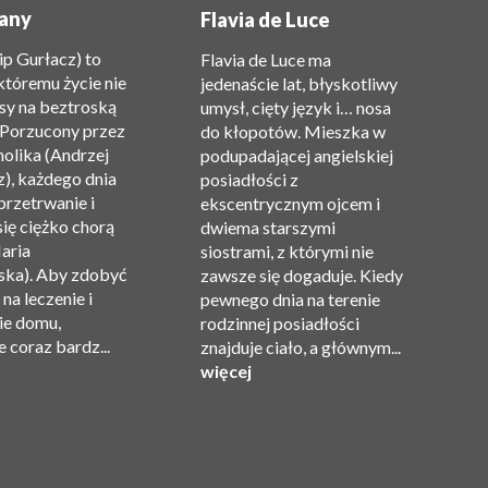
(
any
Flavia de Luce
c
lip Gurłacz) to
Flavia de Luce ma
P
któremu życie nie
jedenaście lat, błyskotliwy
Gi
sy na beztroską
umysł, cięty język i… nosa
n
 Porzucony przez
do kłopotów. Mieszka w
m
holika (Andrzej
podupadającej angielskiej
z
), każdego dnia
posiadłości z
t
przetrwanie i
ekscentrycznym ojcem i
Re
się ciężko chorą
dwiema starszymi
O
aria
siostrami, z którymi nie
Ma
ka). Aby zdobyć
zawsze się dogaduje. Kiedy
Va
na leczenie i
pewnego dnia na terenie
C
ie domu,
rodzinnej posiadłości
Gi
 coraz bardz...
znajduje ciało, a głównym...
Pr
więcej
w