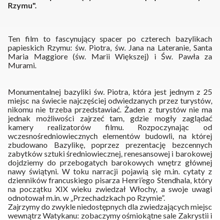
Rzymu".
Ten film to fascynujący spacer po czterech bazylikach
papieskich Rzymu: św. Piotra, św. Jana na Lateranie, Santa
Maria Maggiore (św. Marii Większej) i Św. Pawła za
Murami.
Monumentalnej bazyliki św. Piotra, która jest jednym z 25
miejsc na świecie najczęściej odwiedzanych przez turystów,
nikomu nie trzeba przedstawiać. Żaden z turystów nie ma
jednak możliwości zajrzeć tam, gdzie mogły zaglądać
kamery realizatorów filmu. Rozpoczynając od
wczesnośredniowiecznych elementów budowli, na której
zbudowano Bazylikę, poprzez prezentację bezcennych
zabytków sztuki średniowiecznej, renesansowej i barokowej
dojdziemy do przebogatych barokowych wnętrz głównej
nawy świątyni. W toku narracji pojawią się m.in. cytaty z
dzienników francuskiego pisarza Henri’ego Stendhala, który
na początku XIX wieku zwiedzał Włochy, a swoje uwagi
odnotował m.in. w „Przechadzkach po Rzymie”.
Zajrzymy do zwykle niedostępnych dla zwiedzających miejsc
wewnątrz Watykanu: zobaczymy ośmiokątne sale Zakrystii i