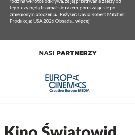
rodzina wkrótce odkrywa, że ​​jej przetrwanie zależy od
tego, czy będą trzymać się razem, poruszając się po
zmienionym otoczeniu. Reżyser: David Robert Mitchell
Produkcja: USA 2026 Obsada...
więcej
NASI
PARTNERZY