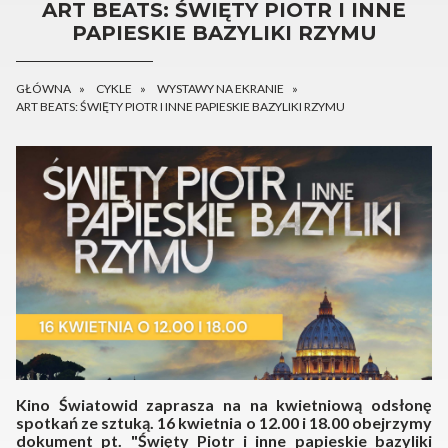
ART BEATS: ŚWIĘTY PIOTR I INNE
PAPIESKIE BAZYLIKI RZYMU
GŁÓWNA
CYKLE
WYSTAWY NA EKRANIE
ART BEATS: ŚWIĘTY PIOTR I INNE PAPIESKIE BAZYLIKI RZYMU
Kino Światowid zaprasza na na kwietniową odsłonę
spotkań ze sztuką. 16 kwietnia o 12.00 i 18.00 obejrzymy
dokument pt. "Święty Piotr i inne papieskie bazyliki