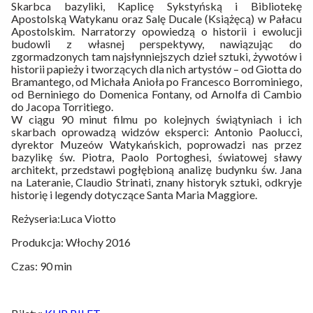
Skarbca bazyliki, Kaplicę Sykstyńską i Bibliotekę
Apostolską Watykanu oraz Salę Ducale (Książęcą) w Pałacu
Apostolskim. Narratorzy opowiedzą o historii i ewolucji
budowli z własnej perspektywy, nawiązując do
zgormadzonych tam najsłynniejszych dzieł sztuki, żywotów i
historii papieży i tworzących dla nich artystów – od Giotta do
Bramantego, od Michała Anioła po Francesco Borrominiego,
od Berniniego do Domenica Fontany, od Arnolfa di Cambio
do Jacopa Torritiego.
W ciągu 90 minut filmu po kolejnych świątyniach i ich
skarbach oprowadzą widzów eksperci: Antonio Paolucci,
dyrektor Muzeów Watykańskich, poprowadzi nas przez
bazylikę św. Piotra, Paolo Portoghesi, światowej sławy
architekt, przedstawi pogłębioną analizę budynku św. Jana
na Lateranie, Claudio Strinati, znany historyk sztuki, odkryje
historię i legendy dotyczące Santa Maria Maggiore.
Reżyseria:Luca Viotto
Produkcja: Włochy 2016
Czas: 90 min