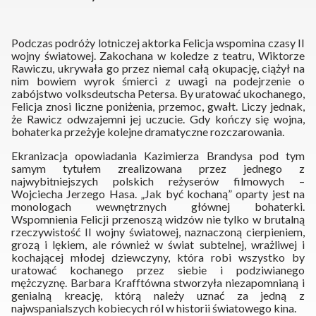
Podczas podróży lotniczej aktorka Felicja wspomina czasy II
wojny światowej. Zakochana w koledze z teatru, Wiktorze
Rawiczu, ukrywała go przez niemal całą okupację, ciążył na
nim bowiem wyrok śmierci z uwagi na podejrzenie o
zabójstwo volksdeutscha Petersa. By uratować ukochanego,
Felicja znosi liczne poniżenia, przemoc, gwałt. Liczy jednak,
że Rawicz odwzajemni jej uczucie. Gdy kończy się wojna,
bohaterka przeżyje kolejne dramatyczne rozczarowania.
Ekranizacja opowiadania Kazimierza Brandysa pod tym
samym tytułem zrealizowana przez jednego z
najwybitniejszych polskich reżyserów filmowych –
Wojciecha Jerzego Hasa. „Jak być kochaną” oparty jest na
monologach wewnętrznych głównej bohaterki.
Wspomnienia Felicji przenoszą widzów nie tylko w brutalną
rzeczywistość II wojny światowej, naznaczoną cierpieniem,
grozą i lękiem, ale również w świat subtelnej, wrażliwej i
kochającej młodej dziewczyny, która robi wszystko by
uratować kochanego przez siebie i podziwianego
mężczyznę. Barbara Krafftówna stworzyła niezapomnianą i
genialną kreację, którą należy uznać za jedną z
najwspanialszych kobiecych ról w historii światowego kina.