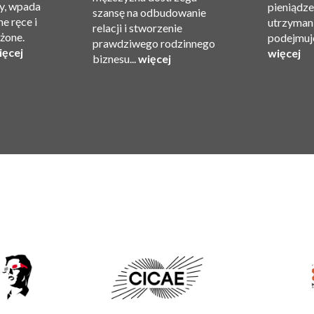
y, wpada
pieniądze 
szansę na odbudowanie
e ręce i
utrzyman
relacji i stworzenie
ożone.
podejmuje
prawdziwego rodzinnego
ięcej
więcej
biznesu...
więcej