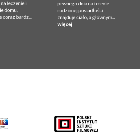
na leczenie i
pewnego dnia na terenie
C
ie domu,
rodzinnej posiadłości
Gi
 coraz bardz...
znajduje ciało, a głównym...
Pr
więcej
w