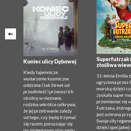
e:
Superfutrzak 
Koniec ulicy Dębowej
złośliwa wiew
Kiedy tajemnicze
11-letnia Emilia 
wydarzenie kosmiczne
ugryziona przez 
oddziela Oak Street od
morską dzięki c
przedmieść i przenosi ich
zyskała super m
okolicę w nieznane,
”.
przemieniać się 
rodzina wkrótce odkrywa,
Futrzaka, któreg
że ​​jej przetrwanie zależy
jest ochrona przy
od tego, czy będą trzymać
Swoje siły regene
się razem, poruszając się
dzięki specjalnej
po zmienionym otoczeniu.