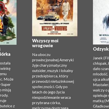
Wszyscy moi
wrogowie
Odzysk
i
iórka
Na uboczu
Janek (Fi
prowincjonalnej Ameryki
została
chłopak, 
żyje charyzmatyczny
świnkę
dało szan
outsider, muzyk i lokalny
zemu
młodość.
przedsiębiorca, który
oc. Może
ojca alko
przewodzi nietuzinkowej
w Super
Mastalerz
społeczności. Gdy po
o misją
walczy o 
latach do jego życia
rody.
opiekuje 
niespodziewanie wraca
ruje
matką (M
przybrana córka,
 butelce z
Gładkows
mężczyzna dostrzega