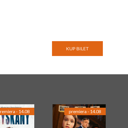
KUP BILET
remiera - 14.08
premiera - 14.08