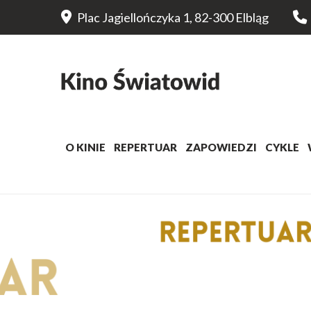
Plac Jagiellończyka 1, 82-300 Elbląg
O KINIE
REPERTUAR
ZAPOWIEDZI
CYKLE