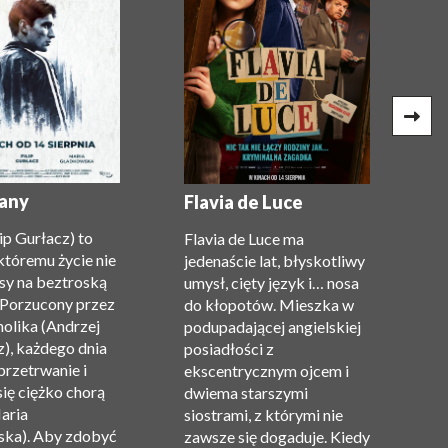
G
(
any
Flavia de Luce
c
lip Gurłacz) to
Flavia de Luce ma
P
któremu życie nie
jedenaście lat, błyskotliwy
Gi
sy na beztroską
umysł, cięty język i… nosa
n
 Porzucony przez
do kłopotów. Mieszka w
m
holika (Andrzej
podupadającej angielskiej
z
), każdego dnia
posiadłości z
t
przetrwanie i
ekscentrycznym ojcem i
Re
się ciężko chorą
dwiema starszymi
O
aria
siostrami, z którymi nie
Ma
ka). Aby zdobyć
zawsze się dogaduje. Kiedy
Va