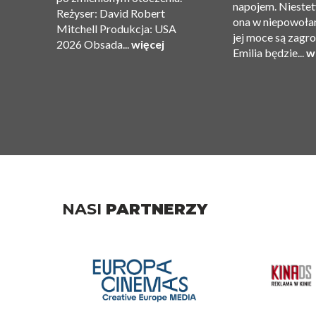
ję
napojem. Niestet
Reżyser: David Robert
ona w niepowołan
Mitchell Produkcja: USA
jej moce są zagr
2026 Obsada...
więcej
Emilia będzie...
w
NASI
PARTNERZY