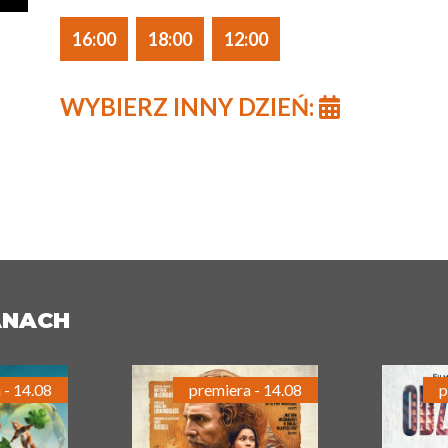
16:00
18:00
12:00
WYBIERZ INNY DZIEŃ:
ANACH
 - 14.08
premiera - 14.08
p