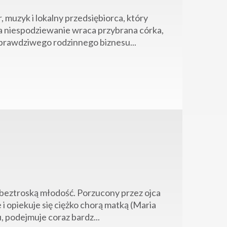
muzyk i lokalny przedsiębiorca, który
ia niespodziewanie wraca przybrana córka,
 prawdziwego rodzinnego biznesu...
a beztroską młodość. Porzucony przez ojca
 i opiekuje się ciężko chorą matką (Maria
 podejmuje coraz bardz...