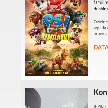
familijn
dubbin
Dzielne
wpada w
prawdzi
DATA
Kon
thriller