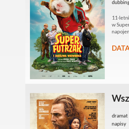
dubbin
11-letn
w Super
napojem
DATA
Wsz
dramat 
napisy