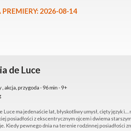
 PREMIERY: 2026-08-14
ia de Luce
y , akcja, przygoda - 96 min - 9+
g
de Luce ma jedenaście lat, błyskotliwy umysł, cięty język 
kiej posiadłości z ekscentrycznym ojcem i dwiema starszymi 
e. Kiedy pewnego dnia na terenie rodzinnej posiadłości zna