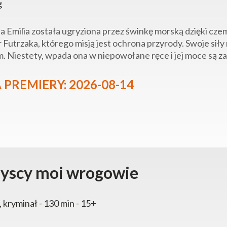
g
ia Emilia została ugryziona przez świnkę morską dzięki cz
 Futrzaka, którego misją jest ochrona przyrody. Swoje siły 
. Niestety, wpada ona w niepowołane ręce i jej moce są zag
 PREMIERY: 2026-08-14
yscy moi wrogowie
, kryminał - 130 min - 15+