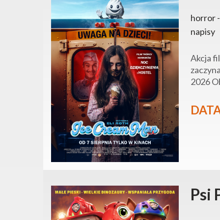
horror -
napisy
Akcja f
zaczyna
2026 Ob
DATA
Psi 