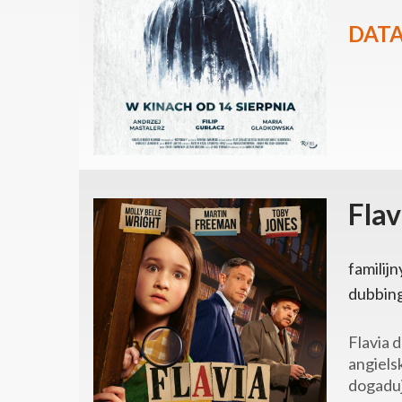
DATA
Flav
familijn
dubbin
Flavia 
angiels
dogaduj