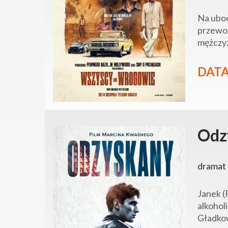
Na uboc
przewod
mężczyz
DATA
Odz
dramat 
Janek (
alkohol
Gładkow