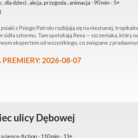
y , dla dzieci , akcja, przygoda , animacja - 90 min - 5+
g
 psiaki z Psiego Patrolu rozbijają się na nieznanej, tropika
 sidła sztormu. Tam spotykają Rexa — szczeniaka, który od l
wym ekspertem od wszystkiego, co związane z pradawnymi
 PREMIERY: 2026-08-07
iec ulicy Dębowej
 , science-fiction - 110 min - 13+