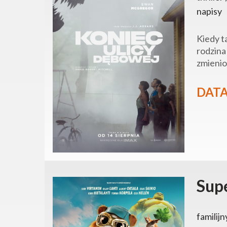
napisy
Kiedy t
rodzina
zmienio
DATA
Supe
familijn