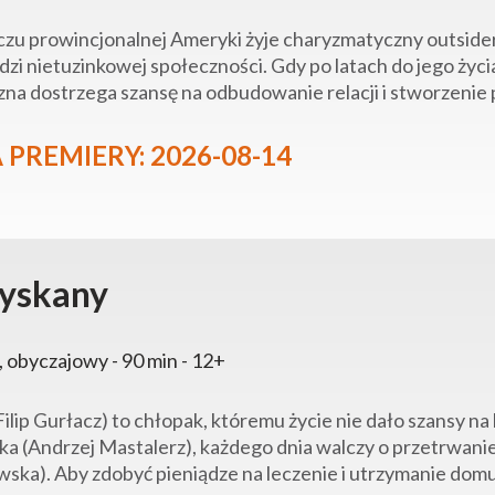
zu prowincjonalnej Ameryki żyje charyzmatyczny outsider, 
zi nietuzinkowej społeczności. Gdy po latach do jego życ
na dostrzega szansę na odbudowanie relacji i stworzenie
 PREMIERY: 2026-08-14
yskany
, obyczajowy - 90 min - 12+
Filip Gurłacz) to chłopak, któremu życie nie dało szansy n
ika (Andrzej Mastalerz), każdego dnia walczy o przetrwanie
ska). Aby zdobyć pieniądze na leczenie i utrzymanie domu,