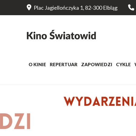
Plac Jagiellończyka 1, 82-300 Elbląg
O KINIE
REPERTUAR
ZAPOWIEDZI
CYKLE