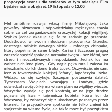
propozycja seansu dla seniorów w tym miesiącu. Film
będzie można obejrzeć 19 listopada o 12:00.
Mel ambitnie rozwija własą firmę Mikołajową. Jako
poważny biznesmen i odpowiedzialny mężczyzna stawia
sobie za cel zorganizowanie uroczystej kolacji wigilijnej.
Szybko jednak okazuje się, że to zadanie go przerasta.
Dodatkowo, w swoim młodszym pracowniku Grześku,
dostrzega odbicie dawnego siebie – młodego chłopaka,
który popełnia te same błędy. Karina i Szczepan pragną
wreszcie spędzić spokojne, normalne święta – bez kłótni, bez
stresu i nieoczekiwanych niespodzianek. Jednak los ma
wobec nich inne plany... Gdy nagle pęka rura i zalewa im
mieszkanie, do ich domu trafia Lucek. Oczywiście, nie sam,
lecz w towarzystwie kolejnej "ofiary", Japończyka Józka.
Widząc, co się szykuje, Szczepan postanawia działać.
Tymczasem Wojciech, wracający z Londynu, gdzie
odwiedzał swoją córkę, ma własne plany na wigilijny wieczór.
Wszystko wydaje się pod kontrolą, aż na jego drodze
pojawia się Ewa – tajemnicza kobieta, która leci do
Warszawy, by zobaczyć się z ukochanym poznanym przez
Internet. To przypadkowe spotkanie nie tylko zmieni ich
spojrzenie na własne życie, ale także może być początkiem