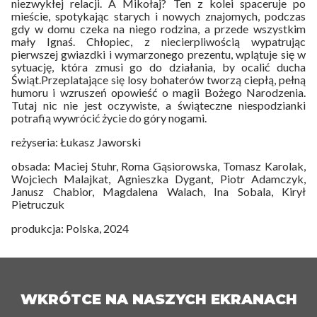
niezwykłej relacji. A Mikołaj? Ten z kolei spaceruje po
mieście, spotykając starych i nowych znajomych, podczas
gdy w domu czeka na niego rodzina, a przede wszystkim
mały Ignaś. Chłopiec, z niecierpliwością wypatrując
pierwszej gwiazdki i wymarzonego prezentu, wplątuje się w
sytuację, która zmusi go do działania, by ocalić ducha
Świąt.Przeplatające się losy bohaterów tworzą ciepłą, pełną
humoru i wzruszeń opowieść o magii Bożego Narodzenia.
Tutaj nic nie jest oczywiste, a świąteczne niespodzianki
potrafią wywrócić życie do góry nogami.
reżyseria: Łukasz Jaworski
obsada: Maciej Stuhr, Roma Gąsiorowska, Tomasz Karolak,
Wojciech Malajkat, Agnieszka Dygant, Piotr Adamczyk,
Janusz Chabior, Magdalena Walach, Ina Sobala, Kirył
Pietruczuk
produkcja: Polska, 2024
WKRÓTCE NA NASZYCH EKRANACH