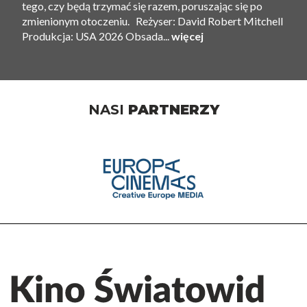
tego, czy będą trzymać się razem, poruszając się po
zmienionym otoczeniu. Reżyser: David Robert Mitchell
Produkcja: USA 2026 Obsada...
więcej
NASI
PARTNERZY