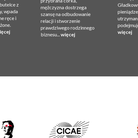
przybrana córka,
 butelce z
Gładkows
mężczyzna dostrzega
y, wpada
pieniądze 
szansę na odbudowanie
e ręce i
utrzyman
relacji i stworzenie
ożone.
podejmuje
prawdziwego rodzinnego
ięcej
więcej
biznesu...
więcej