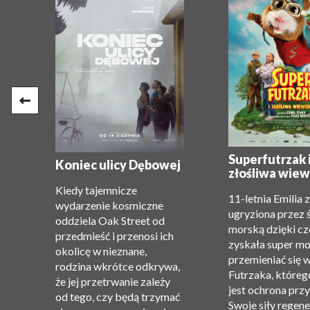
e:
Superfutrzak 
Koniec ulicy Dębowej
złośliwa wiew
Kiedy tajemnicze
11-letnia Emilia 
wydarzenie kosmiczne
ugryziona przez 
oddziela Oak Street od
morską dzięki c
przedmieść i przenosi ich
zyskała super m
okolicę w nieznane,
”.
przemieniać się 
rodzina wkrótce odkrywa,
Futrzaka, któreg
że ​​jej przetrwanie zależy
jest ochrona przy
od tego, czy będą trzymać
Swoje siły regene