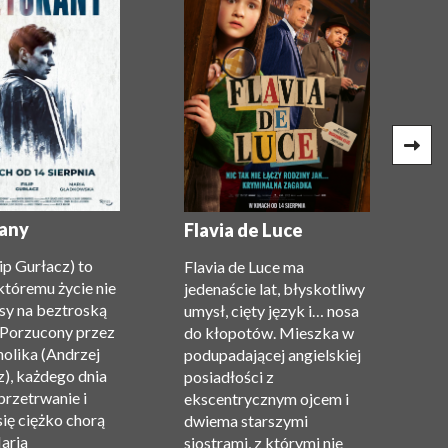
G
(
any
Flavia de Luce
c
lip Gurłacz) to
Flavia de Luce ma
P
któremu życie nie
jedenaście lat, błyskotliwy
Gi
sy na beztroską
umysł, cięty język i… nosa
n
 Porzucony przez
do kłopotów. Mieszka w
m
holika (Andrzej
podupadającej angielskiej
z
), każdego dnia
posiadłości z
t
przetrwanie i
ekscentrycznym ojcem i
Re
się ciężko chorą
dwiema starszymi
O
aria
siostrami, z którymi nie
Ma