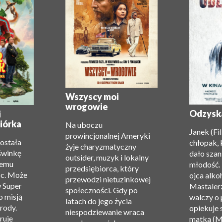
Wszyscy moi
wrogowie
Odzysk
i
iórka
Na uboczu
Janek (Fi
prowincjonalnej Ameryki
została
chłopak, 
żyje charyzmatyczny
świnkę
dało szan
outsider, muzyk i lokalny
zemu
młodość.
przedsiębiorca, który
oc. Może
ojca alko
przewodzi nietuzinkowej
w Super
Mastalerz
społeczności. Gdy po
o misją
walczy o 
latach do jego życia
rody.
opiekuje 
niespodziewanie wraca
ruje
matką (M