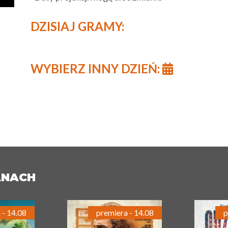
DZISIAJ GRAMY:
WYBIERZ INNY DZIEŃ:
ANACH
 - 14.08
premiera - 14.08
p