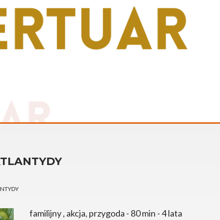
ATLANTYDY
ANTYDY
familijny , akcja, przygoda - 80 min - 4 lata