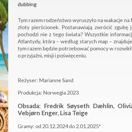
dubbing
Tym razem rodzeństwo wyruszyło na wakacje na M
złoty pierścionek. Postanawiają zwrócić zgubę je
pochodzi nie z tego świata? Wszystkie informacj
Atlantydy, która – według starych map – znajduj
tym razem będzie potrzebować pomocy w rozwikłan
o przyjaźni, misji i poświęceniu.
Reżyser: Marianne Sand
Produkcja: Norwegia 2023
Obsada: Fredrik Søyseth Dæhlin, Olivi
Vebjørn Enger, Lisa Teige
Gramy: od 20.12.2024 do 2.01.2025*