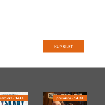
KUP BILET
remiera - 14.08
premiera - 14.08