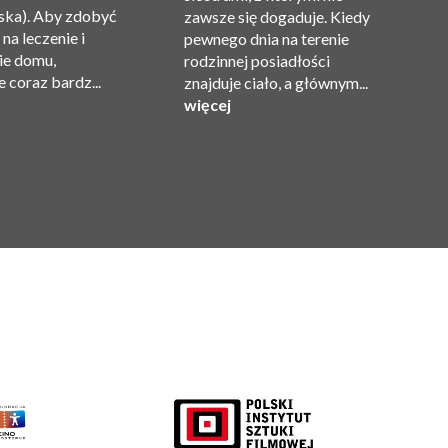
ka). Aby zdobyć
zawsze się dogaduje. Kiedy
Va
na leczenie i
pewnego dnia na terenie
C
ie domu,
rodzinnej posiadłości
Gi
 coraz bardz...
znajduje ciało, a głównym...
Pr
więcej
w