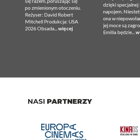
się razem, poruszając się
dzięki specjalnej
po zmienionym otoczeniu.
ję
napojem. Niestet
Reżyser: David Robert
ona w niepowołan
Mitchell Produkcja: USA
jej moce są zagr
2026 Obsada...
więcej
Emilia będzie...
w
NASI
PARTNERZY