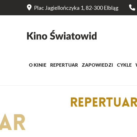
Plac Jagiellończyka 1, 82-300 Elbląg
O KINIE
REPERTUAR
ZAPOWIEDZI
CYKLE