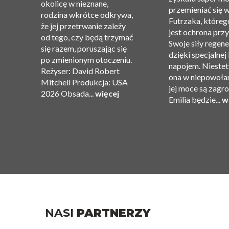
okolicę w nieznane,
”.
przemieniać się 
rodzina wkrótce odkrywa,
Futrzaka, któreg
że ​​jej przetrwanie zależy
jest ochrona przy
od tego, czy będą trzymać
Swoje siły regene
się razem, poruszając się
dzięki specjalnej
po zmienionym otoczeniu.
ję
napojem. Niestet
Reżyser: David Robert
ona w niepowołan
Mitchell Produkcja: USA
jej moce są zagr
2026 Obsada...
więcej
Emilia będzie...
w
NASI
PARTNERZY