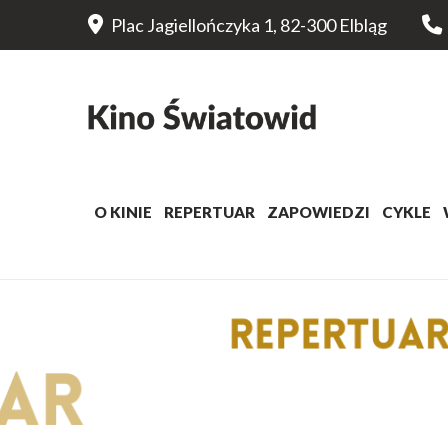
Plac Jagiellończyka 1, 82-300 Elbląg
O KINIE
REPERTUAR
ZAPOWIEDZI
CYKLE