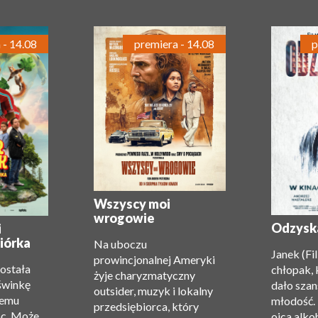
 - 14.08
premiera - 14.08
p
Wszyscy moi
wrogowie
Odzysk
i
iórka
Na uboczu
Janek (Fi
prowincjonalnej Ameryki
została
chłopak, 
żyje charyzmatyczny
świnkę
dało szan
outsider, muzyk i lokalny
zemu
młodość.
przedsiębiorca, który
oc. Może
ojca alko