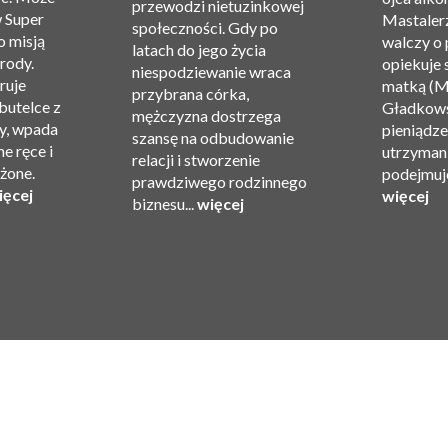
przewodzi nietuzinkowej
w Super
Mastalerz
społeczności. Gdy po
o misją
walczy o 
latach do jego życia
rody.
opiekuje 
niespodziewanie wraca
ruje
matką (M
przybrana córka,
 butelce z
Gładkows
mężczyzna dostrzega
y, wpada
pieniądze 
szansę na odbudowanie
e ręce i
utrzyman
relacji i stworzenie
ożone.
podejmuje
prawdziwego rodzinnego
ięcej
więcej
biznesu...
więcej