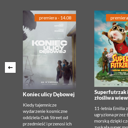
premiera - 14.08
premiera
e:
Superfutrzak 
Koniec ulicy Dębowej
złośliwa wiew
Kiedy tajemnicze
11-letnia Emilia 
wydarzenie kosmiczne
ugryziona przez 
oddziela Oak Street od
morską dzięki c
przedmieść i przenosi ich
zyskała super m