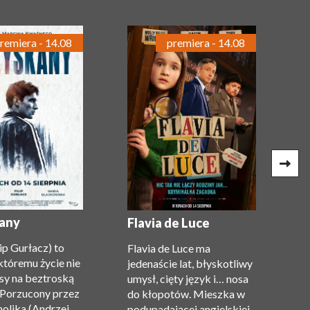
remiera - 14.08
premiera - 14.08
G
(
any
Flavia de Luce
c
lip Gurłacz) to
Flavia de Luce ma
P
któremu życie nie
jedenaście lat, błyskotliwy
Gi
sy na beztroską
umysł, cięty język i… nosa
n
 Porzucony przez
do kłopotów. Mieszka w
m
holika (Andrzej
podupadającej angielskiej