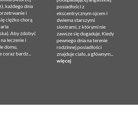
z
), każdego dnia
posiadłości z
t
przetrwanie i
ekscentrycznym ojcem i
Re
się ciężko chorą
dwiema starszymi
O
aria
siostrami, z którymi nie
Ma
ka). Aby zdobyć
zawsze się dogaduje. Kiedy
Va
na leczenie i
pewnego dnia na terenie
C
ie domu,
rodzinnej posiadłości
Gi
 coraz bardz...
znajduje ciało, a głównym...
Pr
więcej
w