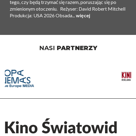
tego, czy będą trzymać się razem, poruszając się po
zmienionym otoczeniu. Reżyser: David Robert Mitchell
Produkcja: USA 2026 Obsada...
więcej
NASI
PARTNERZY