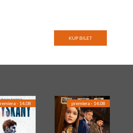
KUP BILET
remiera - 14.08
premiera - 14.08