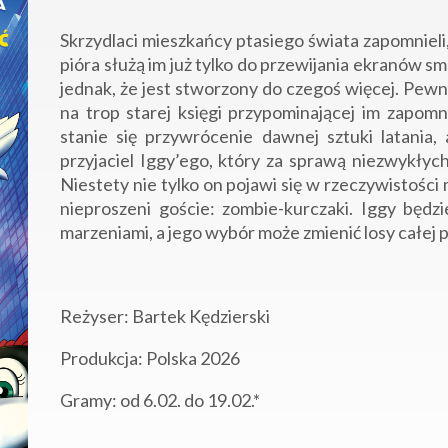
Skrzydlaci mieszkańcy ptasiego świata zapomnieli,
pióra służą im już tylko do przewijania ekranów s
jednak, że jest stworzony do czegoś więcej. Pewne
na trop starej księgi przypominającej im zapom
stanie się przywrócenie dawnej sztuki latani
przyjaciel Iggy’ego, który za sprawą niezwykłyc
Niestety nie tylko on pojawi się w rzeczywistośc
nieproszeni goście: zombie-kurczaki. Iggy będ
marzeniami, a jego wybór może zmienić losy całej pt
Reżyser: Bartek Kędzierski
Produkcja: Polska 2026
Gramy: od 6.02. do 19.02.*