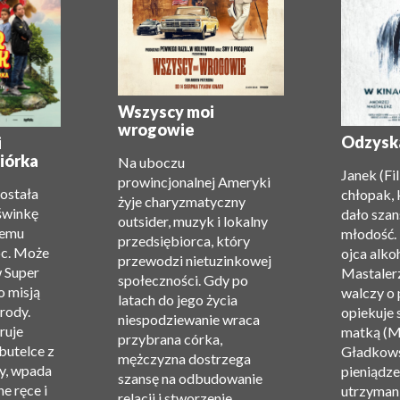
Wszyscy moi
wrogowie
Odzysk
i
iórka
Na uboczu
Janek (Fi
prowincjonalnej Ameryki
została
chłopak, 
żyje charyzmatyczny
świnkę
dało szan
outsider, muzyk i lokalny
zemu
młodość.
przedsiębiorca, który
oc. Może
ojca alko
przewodzi nietuzinkowej
w Super
Mastalerz
społeczności. Gdy po
o misją
walczy o 
latach do jego życia
rody.
opiekuje 
niespodziewanie wraca
ruje
matką (M
przybrana córka,
 butelce z
Gładkows
mężczyzna dostrzega
y, wpada
pieniądze 
szansę na odbudowanie
e ręce i
utrzyman
relacji i stworzenie