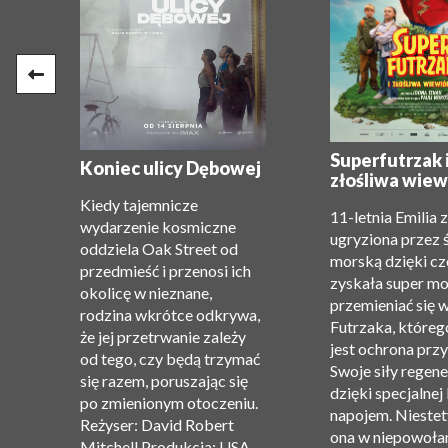
e:
Superfutrzak 
Koniec ulicy Dębowej
złośliwa wiew
Kiedy tajemnicze
11-letnia Emilia 
wydarzenie kosmiczne
ugryziona przez 
oddziela Oak Street od
morską dzięki c
przedmieść i przenosi ich
zyskała super m
okolicę w nieznane,
”.
przemieniać się 
rodzina wkrótce odkrywa,
Futrzaka, któreg
że ​​jej przetrwanie zależy
jest ochrona przy
od tego, czy będą trzymać
Swoje siły regene
się razem, poruszając się
dzięki specjalnej
po zmienionym otoczeniu.
ję
napojem. Niestet
Reżyser: David Robert
ona w niepowołan
Mitchell Produkcja: USA