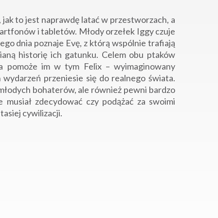
 jak to jest naprawdę latać w przestworzach, a
martfonów i tabletów. Młody orzełek Iggy czuje
go dnia poznaje Evę, z którą wspólnie trafiają
nianą historię ich gatunku. Celem obu ptaków
a, a pomoże im w tym Felix – wyimaginowany
h wydarzeń przeniesie się do realnego świata.
i młodych bohaterów, ale również pewni bardzo
zie musiał zdecydować czy podążać za swoimi
asiej cywilizacji.