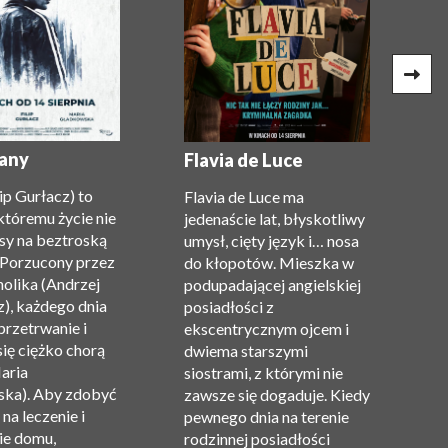
G
(
any
Flavia de Luce
c
lip Gurłacz) to
Flavia de Luce ma
P
któremu życie nie
jedenaście lat, błyskotliwy
Gi
sy na beztroską
umysł, cięty język i… nosa
n
 Porzucony przez
do kłopotów. Mieszka w
m
holika (Andrzej
podupadającej angielskiej
z
), każdego dnia
posiadłości z
t
przetrwanie i
ekscentrycznym ojcem i
Re
się ciężko chorą
dwiema starszymi
O
aria
siostrami, z którymi nie
Ma
ka). Aby zdobyć
zawsze się dogaduje. Kiedy
Va
na leczenie i
pewnego dnia na terenie
C
ie domu,
rodzinnej posiadłości
Gi