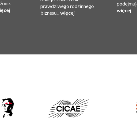
ożone.
podejmuje
prawdziwego rodzinnego
ięcej
więcej
biznesu...
więcej