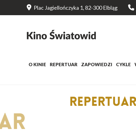
Plac Jagiellończyka 1, 82-300 Elbląg
O KINIE
REPERTUAR
ZAPOWIEDZI
CYKLE