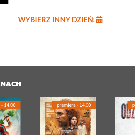
WYBIERZ INNY DZIEŃ:
ANACH
 - 14.08
premiera - 14.08
p