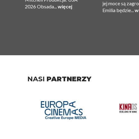
jej moce są zagr
2026 Obsada...
więcej
Emilia będzie...
w
NASI
PARTNERZY