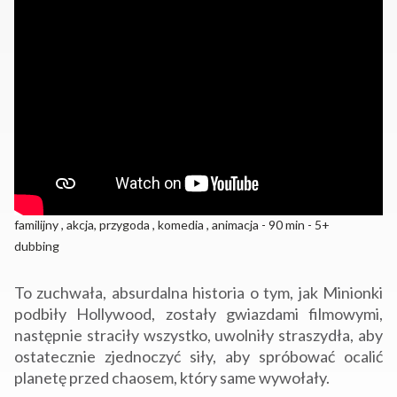
familijny , akcja, przygoda , komedia , animacja - 90 min - 5+
dubbing
To zuchwała, absurdalna historia o tym, jak Minionki
podbiły Hollywood, zostały gwiazdami filmowymi,
następnie straciły wszystko, uwolniły straszydła, aby
ostatecznie zjednoczyć siły, aby spróbować ocalić
planetę przed chaosem, który same wywołały.