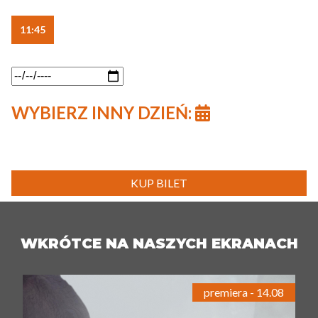
11:45
WYBIERZ INNY DZIEŃ:
KUP BILET
WKRÓTCE NA NASZYCH EKRANACH
premiera - 14.08