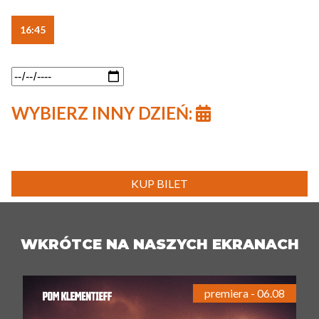
16:45
WYBIERZ INNY DZIEŃ:
KUP BILET
WKRÓTCE NA NASZYCH EKRANACH
premiera - 06.08