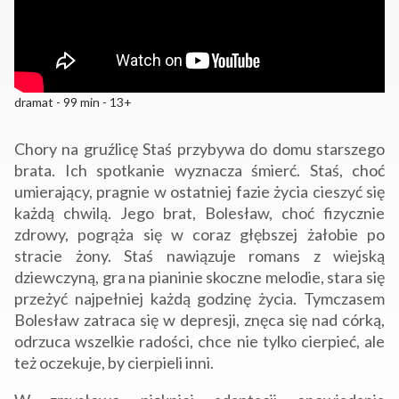
dramat - 99 min - 13+
Chory na gruźlicę Staś przybywa do domu starszego
brata. Ich spotkanie wyznacza śmierć. Staś, choć
umierający, pragnie w ostatniej fazie życia cieszyć się
każdą chwilą. Jego brat, Bolesław, choć fizycznie
zdrowy, pogrąża się w coraz głębszej żałobie po
stracie żony. Staś nawiązuje romans z wiejską
dziewczyną, gra na pianinie skoczne melodie, stara się
przeżyć najpełniej każdą godzinę życia. Tymczasem
Bolesław zatraca się w depresji, znęca się nad córką,
odrzuca wszelkie radości, chce nie tylko cierpieć, ale
też oczekuje, by cierpieli inni.