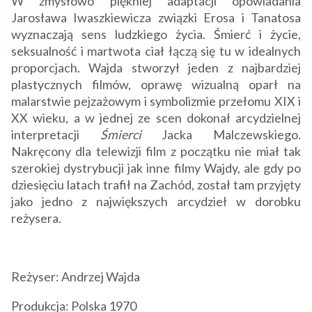
W zmysłowo piękniej adaptacji opowiadania
Jarosława Iwaszkiewicza związki Erosa i Tanatosa
wyznaczają sens ludzkiego życia. Śmierć i życie,
seksualność i martwota ciał łączą się tu w idealnych
proporcjach. Wajda stworzył jeden z najbardziej
plastycznych filmów, oprawę wizualną oparł na
malarstwie pejzażowym i symbolizmie przełomu XIX i
XX wieku, a w jednej ze scen dokonał arcydzielnej
interpretacji
Śmierci
Jacka Malczewskiego.
Nakręcony dla telewizji film z początku nie miał tak
szerokiej dystrybucji jak inne filmy Wajdy, ale gdy po
dziesięciu latach trafił na Zachód, został tam przyjęty
jako jedno z największych arcydzieł w dorobku
reżysera.
Reżyser: Andrzej Wajda
Produkcja: Polska 1970