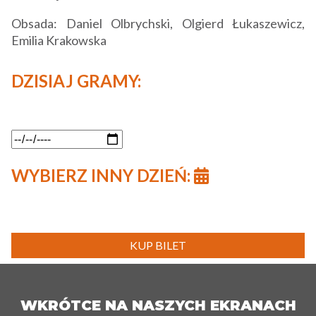
Obsada: Daniel Olbrychski, Olgierd Łukaszewicz,
Emilia Krakowska
DZISIAJ GRAMY:
WYBIERZ INNY DZIEŃ:
KUP BILET
WKRÓTCE NA NASZYCH EKRANACH