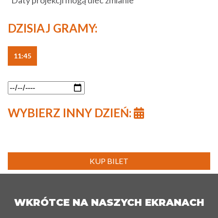
*Daty projekcji mogą ulec zmianie
DZISIAJ GRAMY:
11:45
WYBIERZ INNY DZIEŃ:
KUP BILET
WKRÓTCE NA NASZYCH EKRANACH