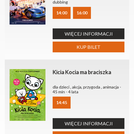
dubbing
14:00
16:00
WIĘCEJ INFORMACJI
KUP BILET
Kicia Kocia ma braciszka
dla dzieci , akcja, przygoda , animacja -
45 min - 4 lata
14:45
WIĘCEJ INFORMACJI