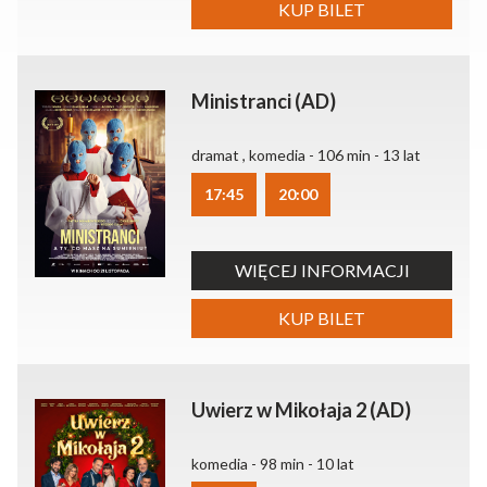
KUP BILET
Ministranci (AD)
dramat , komedia - 106 min - 13 lat
17:45
20:00
WIĘCEJ INFORMACJI
KUP BILET
Uwierz w Mikołaja 2 (AD)
komedia - 98 min - 10 lat