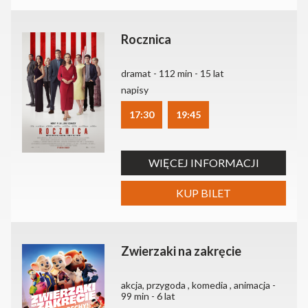
Rocznica
dramat - 112 min - 15 lat
napisy
17:30
19:45
WIĘCEJ INFORMACJI
KUP BILET
Zwierzaki na zakręcie
akcja, przygoda , komedia , animacja -
99 min - 6 lat