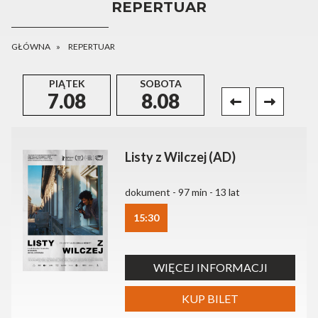
REPERTUAR
GŁÓWNA
REPERTUAR
PIĄTEK
SOBOTA
NIEDZIELA
P
7.08
8.08
9.08
Listy z Wilczej (AD)
dokument - 97 min - 13 lat
15:30
WIĘCEJ INFORMACJI
KUP BILET