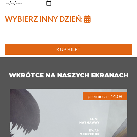
WYBIERZ INNY DZIEŃ:
KUP BILET
WKRÓTCE NA NASZYCH EKRANACH
premiera - 14.08