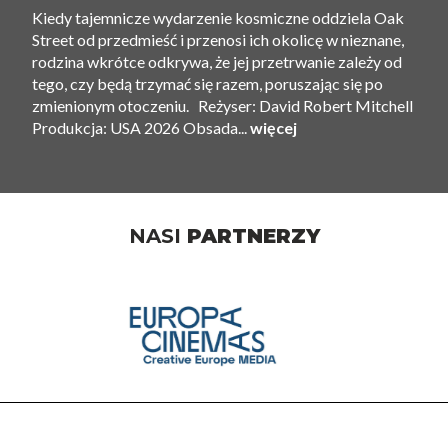
Kiedy tajemnicze wydarzenie kosmiczne oddziela Oak
Street od przedmieść i przenosi ich okolicę w nieznane,
rodzina wkrótce odkrywa, że ​​jej przetrwanie zależy od
tego, czy będą trzymać się razem, poruszając się po
zmienionym otoczeniu. Reżyser: David Robert Mitchell
Produkcja: USA 2026 Obsada...
więcej
NASI
PARTNERZY