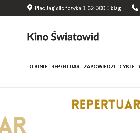
Plac Jagiellończyka 1, 82-300 Elbląg
O KINIE
REPERTUAR
ZAPOWIEDZI
CYKLE