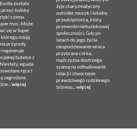
 Emilia została
ch
żyje charyzmatyczny
 przez świnkę
d
outsider, muzyk i lokalny
zięki czemu
m
przedsiębiorca, który
super moc. Może
oj
przewodzi nietuzinkowej
ać się w Super
M
społeczności. Gdy po
 którego misją
wa
latach do jego życia
ona przyrody.
op
niespodziewanie wraca
y regeneruje
m
przybrana córka,
ecjalnej butelce z
G
mężczyzna dostrzega
Niestety, wpada
pi
szansę na odbudowanie
powołane ręce i
u
relacji i stworzenie
są zagrożone.
po
prawdziwego rodzinnego
zie...
więcej
w
biznesu...
więcej