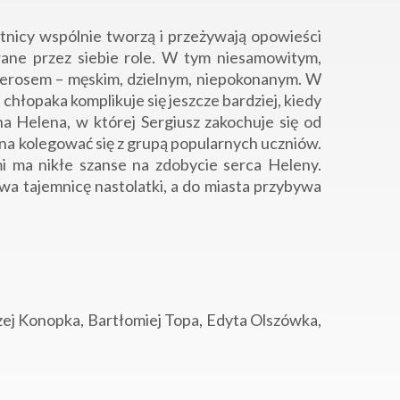
tnicy wspólnie tworzą i przeżywają opowieści
rane przez siebie role. W tym niesamowitym,
erosem – męskim, dzielnym, niepokonanym. W
 chłopaka komplikuje się jeszcze bardziej, kiedy
a Helena, w której Sergiusz zakochuje się od
na kolegować się z grupą popularnych uczniów.
ami ma nikłe szanse na zdobycie serca Heleny.
wa tajemnicę nastolatki, a do miasta przybywa
ej Konopka, Bartłomiej Topa, Edyta Olszówka,