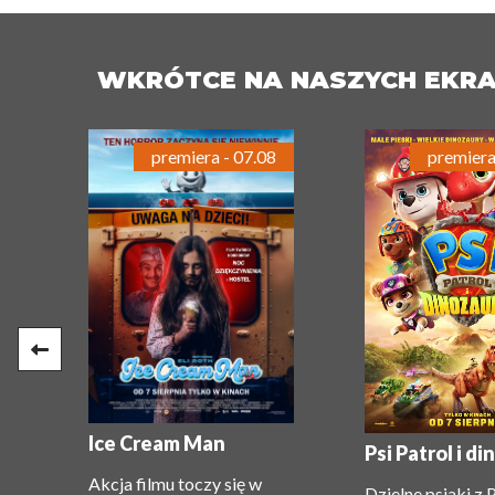
WKRÓTCE NA NASZYCH EKR
premiera - 07.08
premiera
e:
Ice Cream Man
Psi Patrol i d
Akcja filmu toczy się w
Dzielne psiaki z 