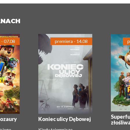
ANACH
 - 07.08
premiera - 14.08
p
Superfu
inozaury
Koniec ulicy Dębowej
złośliw
Psiego
Kiedy tajemnicze