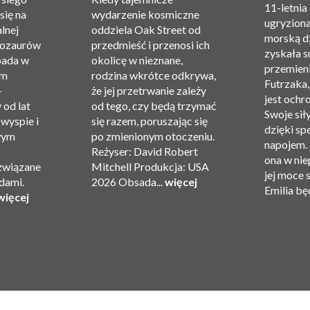
11-letnia
się na
wydarzenie kosmiczne
ugryziona
alnej
oddziela Oak Street od
morską d
nozaurów
przedmieść i przenosi ich
zyskała 
pada w
okolicę w nieznane,
przemieni
am
rodzina wkrótce odkrywa,
Futrzaka,
—
że ​​jej przetrwanie zależy
jest ochr
 od lat
od tego, czy będą trzymać
Swoje sił
 wyspie i
się razem, poruszając się
dzięki sp
wym
po zmienionym otoczeniu.
napojem. 
Reżyser: David Robert
ona w nie
związane
Mitchell Produkcja: USA
jej moce 
dami.
2026 Obsada...
więcej
Emilia będ
więcej