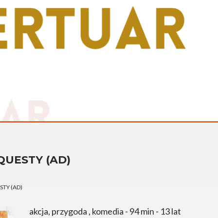
 QUESTY (AD)
STY (AD)
akcja, przygoda , komedia - 94 min - 13 lat