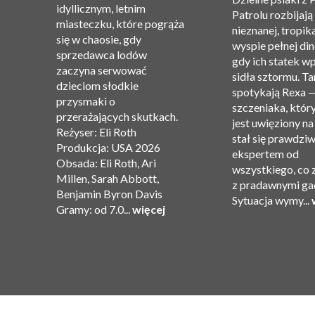
idyllicznym, letnim
Patrolu rozbijają 
miasteczku, które pogrąża
nieznanej, tropik
się w chaosie, gdy
wyspie pełnej di
sprzedawca lodów
gdy ich statek w
”.
zaczyna serwować
sidła sztormu. T
dzieciom słodkie
spotykają Rexa 
przysmaki o
szczeniaka, który
przerażających skutkach.
jest uwięziony na
Reżyser: Eli Roth
stał się prawdzi
ję
Produkcja: USA 2026
ekspertem od
Obsada: Eli Roth, Ari
wszystkiego, co 
Millen, Sarah Abbott,
z pradawnymi ga
Benjamin Byron Davis
Sytuacja wymy...
Gramy: od 7.0...
więcej