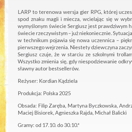
LARP to terenowa wersja gier RPG, której uczes
spod znaku magii i miecza, wcielając się w wyb
wymyślonym świecie Sergiusz jest prawdziwym h
świecie rzeczywistym – już niekoniecznie. Sytuacja
w technikum pojawia się nowa uczennica – piękn
pierwszego wejrzenia. Niestety dziewczyna zaczy
Sergiusz czuje, że w starciu ze szkolnymi troll
Wszystko zmienia się, gdy niespodziewanie odkry
sławny autor bestsellerów.
Reżyser: Kordian Kądziela
Produkcja: Polska 2025
Obsada: Filip Zaręba, Martyna Byczkowska, Andrz
Maciej Bisiorek, Agnieszka Rajda, Michał Balicki
Gramy: od 17.10. do 30.10.*