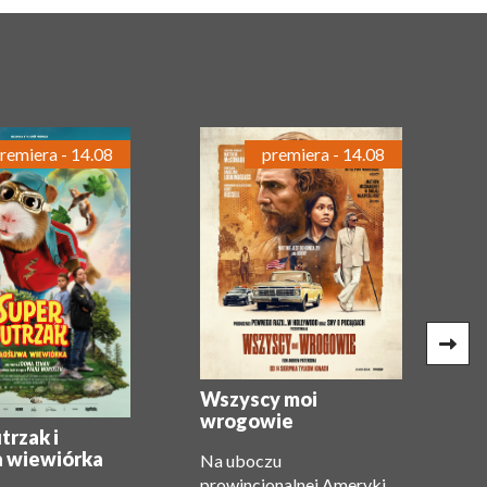
remiera - 14.08
premiera - 14.08
Wszyscy moi
wrogowie
O
trzak i
a wiewiórka
Na uboczu
Ja
prowincjonalnej Ameryki