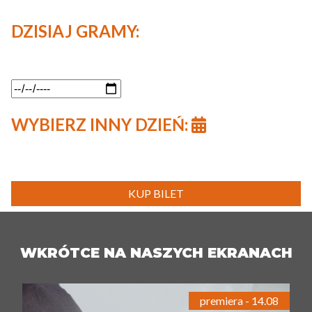
DZISIAJ GRAMY:
WYBIERZ INNY DZIEŃ:
KUP BILET
WKRÓTCE NA NASZYCH EKRANACH
premiera - 14.08