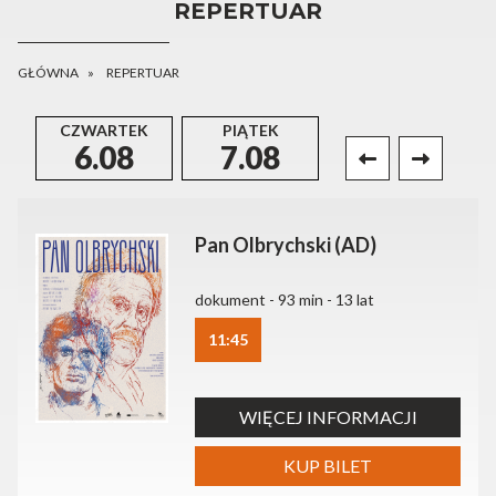
REPERTUAR
GŁÓWNA
REPERTUAR
CZWARTEK
PIĄTEK
SOBOTA
6.08
7.08
8.08
Pan Olbrychski (AD)
dokument - 93 min - 13 lat
11:45
WIĘCEJ INFORMACJI
KUP BILET