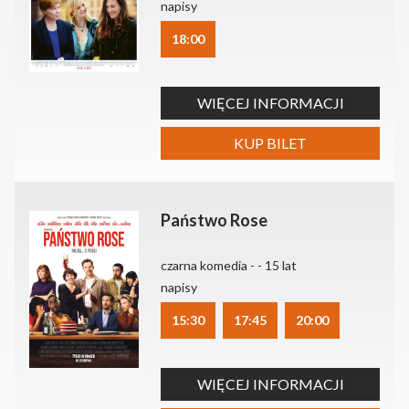
napisy
18:00
WIĘCEJ INFORMACJI
KUP BILET
Państwo Rose
czarna komedia - - 15 lat
napisy
15:30
17:45
20:00
WIĘCEJ INFORMACJI