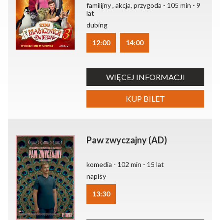
familijny , akcja, przygoda - 105 min - 9
lat
dubing
12:00
14:00
WIĘCEJ INFORMACJI
KUP BILET
Paw zwyczajny (AD)
komedia - 102 min - 15 lat
napisy
13:30