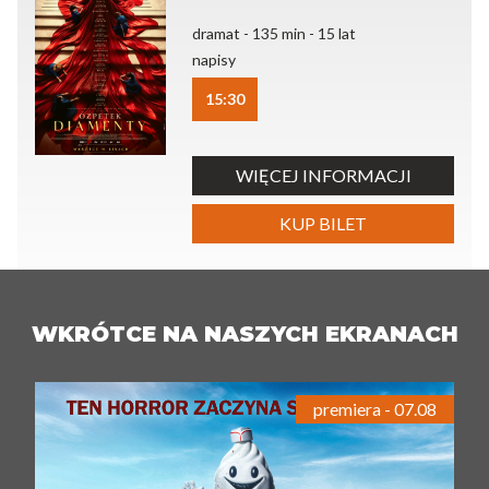
dramat - 135 min - 15 lat
napisy
15:30
WIĘCEJ INFORMACJI
KUP BILET
WKRÓTCE NA NASZYCH EKRANACH
premiera - 07.08