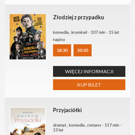
Złodziej z przypadku
komedia , kryminał - 107 min - 15 lat
napisy
18:30
20:30
WIĘCEJ INFORMACJI
KUP BILET
Przyjaciółki
dramat , komedia , romans - 117 min -
13 lat