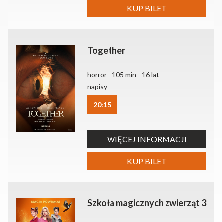
KUP BILET
Together
horror - 105 min - 16 lat
napisy
20:15
WIĘCEJ INFORMACJI
KUP BILET
Szkoła magicznych zwierząt 3