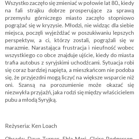
Wszystko zaczęło się zmieniać w połowie lat 80., kiedy
na fali strajku dobrze prosperujące za sprawą
przemysłu górniczego miasto zaczęło stopniowo
pogrążać się w kryzysie. Młodzi, nie widząc dla siebie
miejsca, poczęli wyjeżdżać w poszukiwaniu lepszych
perspektyw, a ci, którzy zostali, pogrążali się w
marazmie. Narastająca frustracja i nieufność wobec
wszystkiego co obce znajduje ujście, kiedy do miasta
trafia autobus z syryjskimi uchodźcami. Sytuacja robi
się coraz bardziej napięta, a mieszkańcom nie podoba
się, że przyjezdni mogą liczyć na większe wsparcie niż
oni. Szansą na porozumienie może okazać się
niezwykła przyjaźń, jaka rodzi się między właścicielem
pubu a młodą Syryjką.
Reżyseria: Ken Loach
Obsada: Dave Turner, Ebla Mari, Claire Rodgerson,