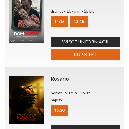
dramat - 107 min - 15 lat
14:15
18:15
WIĘCEJ INFORMACJI
KUP BILET
Rosario
horror - 90 min - 16 lat
napisy
15:30