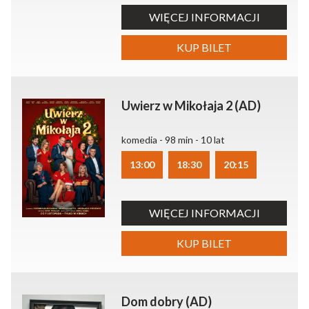
WIĘCEJ INFORMACJI
KUP BILET
Uwierz w Mikołaja 2 (AD)
komedia - 98 min - 10 lat
13:00
18:30
20:15
WIĘCEJ INFORMACJI
KUP BILET
Dom dobry (AD)