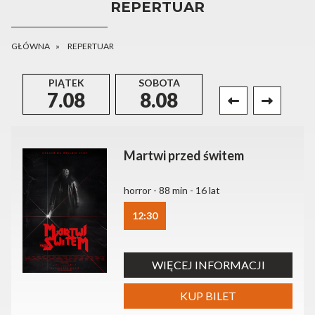
REPERTUAR
GŁÓWNA
REPERTUAR
PIĄTEK
SOBOTA
NIEDZIELA
P
7.08
8.08
9.08
Martwi przed świtem
horror - 88 min - 16 lat
12:30
WIĘCEJ INFORMACJI
KUP BILET