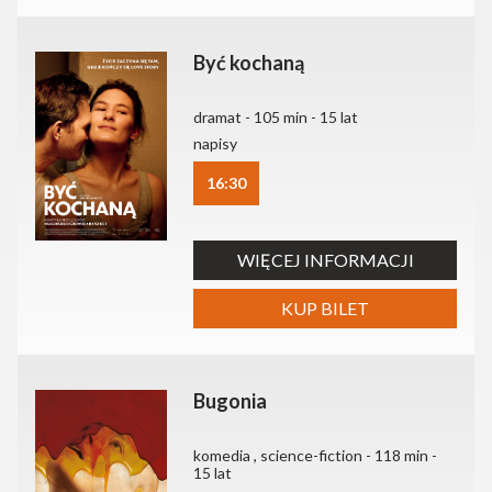
Być kochaną
dramat - 105 min - 15 lat
napisy
16:30
WIĘCEJ INFORMACJI
KUP BILET
Bugonia
komedia , science-fiction - 118 min -
15 lat