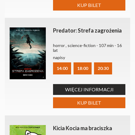
KUP BILET
Predator: Strefa zagrożenia
horror , science-fiction - 107 min - 16
lat
napisy
14:00
18:00
20:30
WIĘCEJ INFORMACJI
KUP BILET
Kicia Kocia ma braciszka