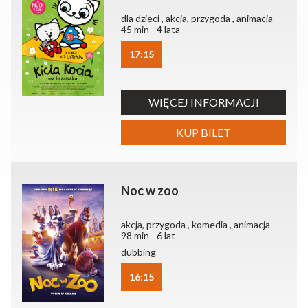
dla dzieci , akcja, przygoda , animacja -
45 min - 4 lata
17:15
WIĘCEJ INFORMACJI
KUP BILET
Noc w zoo
akcja, przygoda , komedia , animacja -
98 min - 6 lat
dubbing
16:15