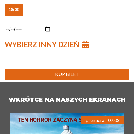
18:00
WYBIERZ INNY DZIEŃ:
KUP BILET
WKRÓTCE NA NASZYCH EKRANACH
premiera - 07.08