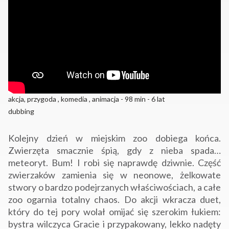
akcja, przygoda , komedia , animacja - 98 min - 6 lat
dubbing
Kolejny dzień w miejskim zoo dobiega końca.
Zwierzęta smacznie śpią, gdy z nieba spada…
meteoryt. Bum! I robi się naprawdę dziwnie. Część
zwierzaków zamienia się w neonowe, żelkowate
stwory o bardzo podejrzanych właściwościach, a całe
zoo ogarnia totalny chaos. Do akcji wkracza duet,
który do tej pory wolał omijać się szerokim łukiem:
bystra wilczyca Gracie i przypakowany, lekko nadęty