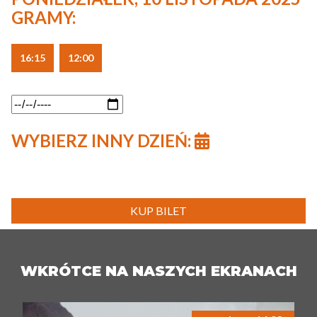
GRAMY:
16:15
12:00
WYBIERZ INNY DZIEŃ:
KUP BILET
WKRÓTCE NA NASZYCH EKRANACH