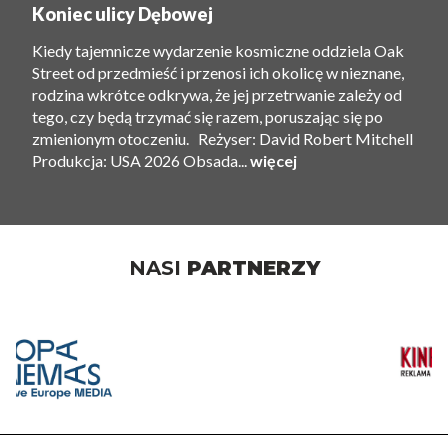
Koniec ulicy Dębowej
Kiedy tajemnicze wydarzenie kosmiczne oddziela Oak
Street od przedmieść i przenosi ich okolicę w nieznane,
rodzina wkrótce odkrywa, że ​​jej przetrwanie zależy od
tego, czy będą trzymać się razem, poruszając się po
zmienionym otoczeniu. Reżyser: David Robert Mitchell
Produkcja: USA 2026 Obsada...
więcej
NASI
PARTNERZY