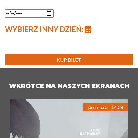
WYBIERZ INNY DZIEŃ:
KUP BILET
WKRÓTCE NA NASZYCH EKRANACH
premiera - 14.08