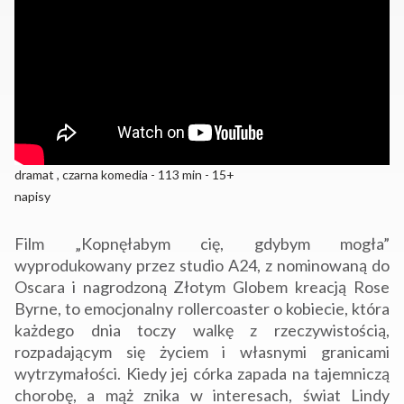
dramat , czarna komedia - 113 min - 15+
napisy
Film „Kopnęłabym cię, gdybym mogła”
wyprodukowany przez studio A24, z nominowaną do
Oscara i nagrodzoną Złotym Globem kreacją Rose
Byrne, to emocjonalny rollercoaster o kobiecie, która
każdego dnia toczy walkę z rzeczywistością,
rozpadającym się życiem i własnymi granicami
wytrzymałości.
Kiedy jej córka zapada na tajemniczą
chorobę, a mąż znika w interesach, świat Lindy