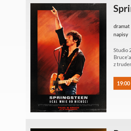
Spri
dramat ,
napisy
Studio 
Bruce’a
z trude
19:00