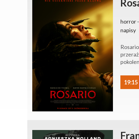
Ros
horror -
napisy
Rosario
przeraż
pokolen
19:15
Fra