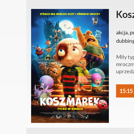
Kos
akcja, p
dubbin
Miły ty
mroczny
uprzedz
15:15