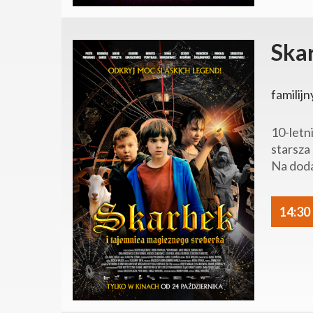
Ska
familijn
10-letn
starsza
Na doda
14:30