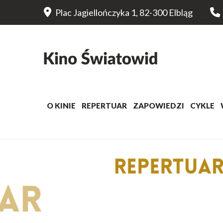
Plac Jagiellończyka 1, 82-300 Elbląg
O KINIE
REPERTUAR
ZAPOWIEDZI
CYKLE