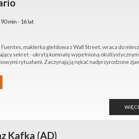
ario
 90 min - 16 lat
 Fuentes, maklerka giełdowa z Wall Street, wraca do miesz
ający sekret - ukrytą komnatę wypełnioną okultystycznym
iowymi rytuałami. Zaczynają ją nękać nadprzyrodzone zjawis
WIĘC
nz Kafka (AD)