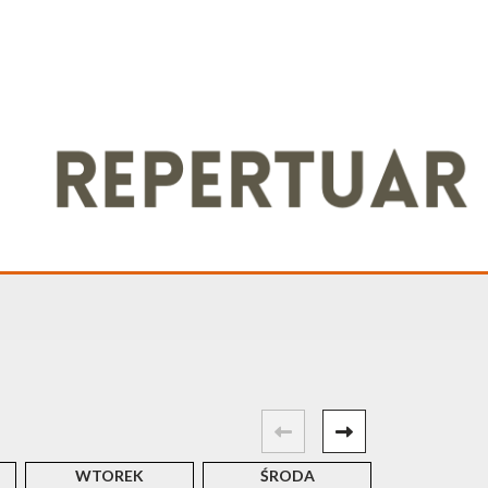
WTOREK
ŚRODA
CZWART