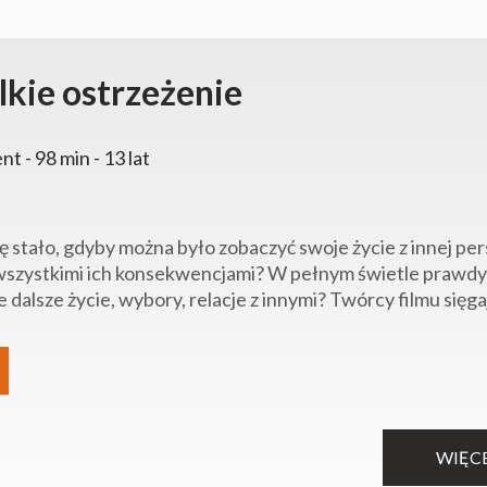
kie ostrzeżenie
t - 98 min - 13 lat
ię stało, gdyby można było zobaczyć swoje życie z innej pe
wszystkimi ich konsekwencjami? W pełnym świetle prawdy? T
 dalsze życie, wybory, relacje z innymi? Twórcy filmu sięga
WIĘC