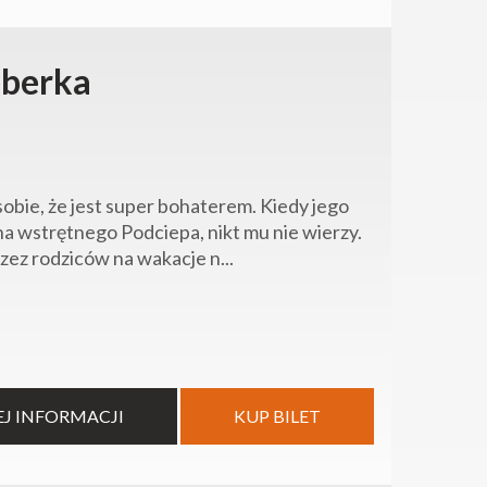
eberka
sobie, że jest super bohaterem. Kiedy jego
a wstrętnego Podciepa, nikt mu nie wierzy.
ez rodziców na wakacje n...
EJ INFORMACJI
KUP BILET