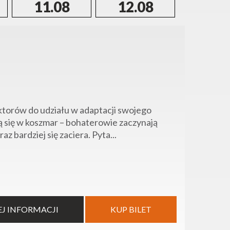
11.08
12.08
13.0
ktorów do udziału w adaptacji swojego
ą się w koszmar – bohaterowie zaczynają
z bardziej się zaciera. Pyta...
EJ INFORMACJI
KUP BILET