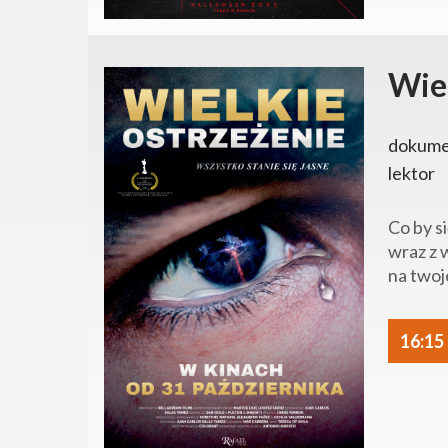
Wiel
dokumen
lektor
Co by s
wraz z 
na twoje
16:15