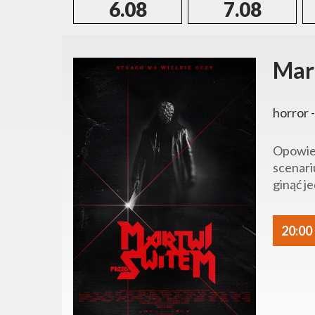
6.08
7.08
Mar
horror -
Opowieś
scenari
ginąć je
20:00