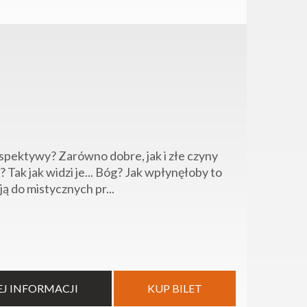
rspektywy? Zarówno dobre, jak i złe czyny
ak jak widzi je... Bóg? Jak wpłynęłoby to
ją do mistycznych pr...
EJ INFORMACJI
KUP BILET