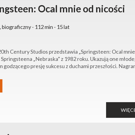
ngsteen: Ocal mnie od nicości
 biograficzny - 112 min - 15 lat
20th Century Studios przedstawia „Springsteen: Ocal mnie 
 Springsteena „Nebraska” z 1982 roku. Ukazują one młode
m godzącego presję sukcesu z duchami przeszłości. Nagra
WIĘC