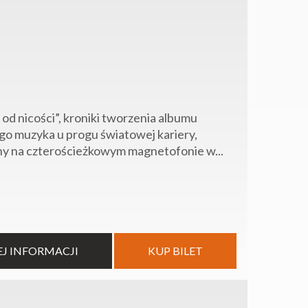
od nicości”, kroniki tworzenia albumu
go muzyka u progu światowej kariery,
ny na czterościeżkowym magnetofonie w...
EJ INFORMACJI
KUP BILET