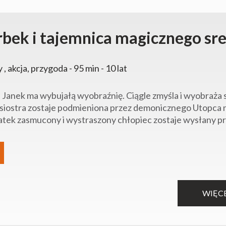
rbek i tajemnica magicznego sr
y , akcja, przygoda - 95 min - 10 lat
i Janek ma wybujałą wyobraźnię. Ciągle zmyśla i wyobraża 
 siostra zostaje podmieniona przez demonicznego Utopca n
tek zasmucony i wystraszony chłopiec zostaje wysłany prz
WIĘC