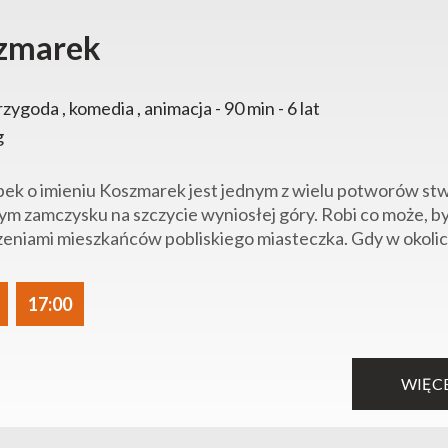
zmarek
rzygoda , komedia , animacja - 90 min - 6 lat
g
pek o imieniu Koszmarek jest jednym z wielu potworów s
m zamczysku na szczycie wyniosłej góry. Robi co może, b
eniami mieszkańców pobliskiego miasteczka. Gdy w okolicy
17:00
WIĘC